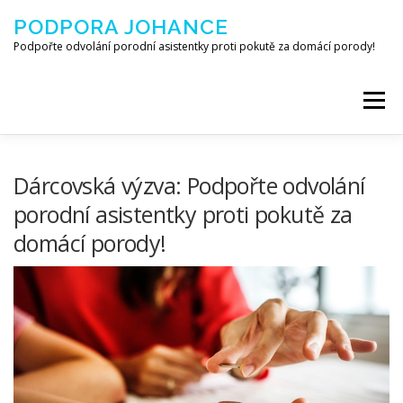
Přeskočit na obsah
PODPORA JOHANCE
Podpořte odvolání porodní asistentky proti pokutě za domácí porody!
Menu
O JOHANCE
KDO JE PA?
NAPSALI V MÉDIÍCH
Dárcovská výzva: Podpořte odvolání
porodní asistentky proti pokutě za
domácí porody!
NOVINKY A ODKAZY