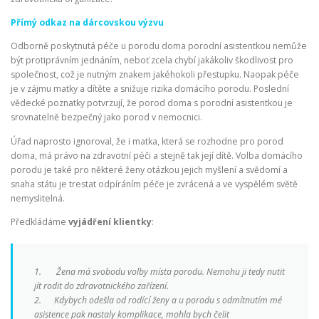
Přímý odkaz na dárcovskou výzvu
Odborně poskytnutá péče u porodu doma porodní asistentkou nemůže
být protiprávním jednáním, neboť zcela chybí jakákoliv škodlivost pro
společnost, což je nutným znakem jakéhokoli přestupku. Naopak péče
je v zájmu matky a dítěte a snižuje rizika domácího porodu. Poslední
vědecké poznatky potvrzují, že porod doma s porodní asistentkou je
srovnatelně bezpečný jako porod v nemocnici.
Úřad naprosto ignoroval, že i matka, která se rozhodne pro porod
doma, má právo na zdravotní péči a stejně tak její dítě. Volba domácího
porodu je také pro některé ženy otázkou jejich myšlení a svědomí a
snaha státu je trestat odpíráním péče je zvrácená a ve vyspělém světě
nemyslitelná.
Předkládáme
vyjádření klientky
:
1. Žena má svobodu volby místa porodu. Nemohu ji tedy nutit
jít rodit do zdravotnického zařízení.
2. Kdybych odešla od rodící ženy a u porodu s odmítnutím mé
asistence pak nastaly komplikace, mohla bych čelit