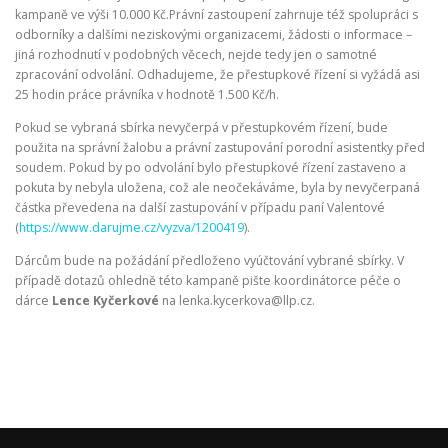
kampaně ve výši 10.000 Kč.Právní zastoupení zahrnuje též spolupráci s
odborníky a dalšími neziskovými organizacemi, žádosti o informace –
jiná rozhodnutí v podobných věcech, nejde tedy jen o samotné
zpracování odvolání. Odhadujeme, že přestupkové řízení si vyžádá asi
25 hodin práce právníka v hodnotě 1.500 Kč/h.
Pokud se vybraná sbírka nevyčerpá v přestupkovém řízení, bude
použita na správní žalobu a právní zastupování porodní asistentky před
soudem. Pokud by po odvolání bylo přestupkové řízení zastaveno a
pokuta by nebyla uložena, což ale neočekáváme, byla by nevyčerpaná
částka převedena na další zastupování v případu paní Valentové
(
https://www.darujme.cz/vyzva/1200419
).
Dárcům bude na požádání předloženo vyúčtování vybrané sbírky. V
případě dotazů ohledně této kampaně pište koordinátorce péče o
dárce
Lence Kyčerkové
na lenka.kycerkova@llp.cz.