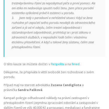
trestněprávnímu řízení za neposkytnutí péče a první pomoci. Ale
ani etika mi nedovoluje opustit rodící ženu. Jsem přece porodní
asistentka vyškolená právě k asistenci u porodu.
3. Jsem tedy v paradoxní a neřešitelné situaci: Když se žena
rozhodne při započetí svého porodu neodejít do zdravotnického
zařízení a já od ní odejdu, čelím trestní odpovědnosti i
občanskoprávní odpovědnosti, prohřešuji se i proti zákonu o
zdravotních službách, v neposlední řadě čelím i vlastnímu
etickému přesvědčení. A když u takové ženy zůstanu, čelím zase
přestupkovému řízení.
O této kauze se můžete dočíst i v
Respektu
a na
Ihned
.
Děkujeme, že přispíváte k větší svobodě žen rozhodovat o svém
porodu.
Případ mají na starosti advokátka
Zuzana Candigliota
a
právnička
Sandra Pašková
.
Kampaň pokryje odhadované náklady na právní zastoupení v
přestupkovém řízení (zejména zpracování odvolání a zastupování v
dalším řízení) ve výši 40.000 Kč a propagaci, medializaci a fundraising