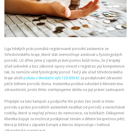
Liga lidských práv pomáhá registrované porodní asistentce ze
Středočeského kraje, které stát znemožňuje asistovat u fyziologických
porodů. Už dříve jsme jí zajistili právní pomoc kvůli tomu, že jí krajský
úřad svévolně a bez zákonné opory omezil v registraci její kompetence
tak, že nemůže vést fyziologický porod. Teď jí ale úřad Středočeského
kraje uložil
pokutu v likvidační výši 120.000 Kč
za poskytování zdravotní
péče během porodů doma. Asistentka podává odvolání k Ministerstvu
zdravotnictví, proto tímto zveřejnujeme sbírku na její právní zastoupení.
Přispějte na tuto kampaň a podpořte tím právo žen zvolit si místo
porodu a právo porodních asistentek neutíkat od porodů a nenechávat
rodičky, které si nepřejí převoz do nemocnice, na holičkách. Děkujeme!
Klientka bojuje za možnost poskytovat ženám a dětem bezpečnou péči,
která je běžná v západní Evropě a kterou doporučuje i Světová
zdravotnická organizace.