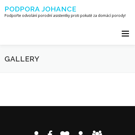
Přeskočit na obsah
PODPORA JOHANCE
Podpořte odvolání porodní asistentky proti pokutě za domácí porody!
Menu
O JOHANCE
KDO JE PA?
NAPSALI V MÉDIÍCH
GALLERY
NOVINKY A ODKAZY